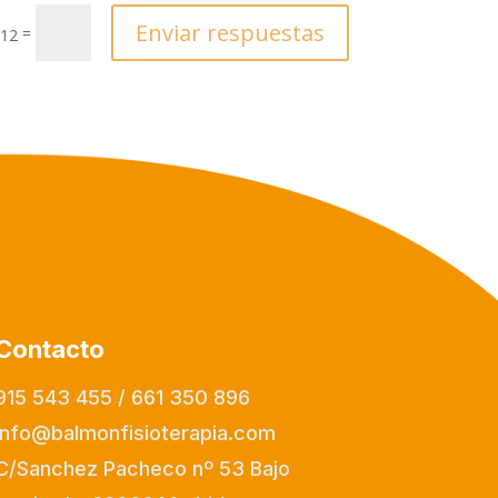
Enviar respuestas
=
 12
Contacto
915 543 455 / 661 350 896
info@balmonfisioterapia.com
C/Sanchez Pacheco nº 53 Bajo