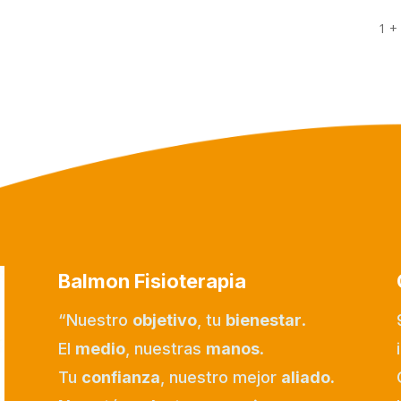
1 +
Balmon Fisioterapia
“Nuestro
objetivo
, tu
bienestar
.
El
medio
, nuestras
manos
.
Tu
confianza
, nuestro mejor
aliado.